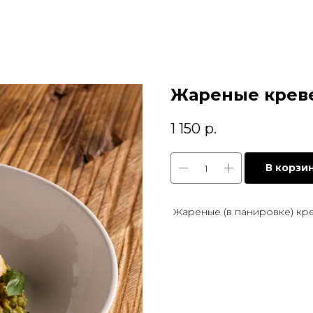
Жареные креве
1 150
р.
В корзи
Жареные (в панировке) кре